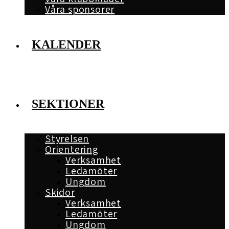
Våra sponsorer
KALENDER
SEKTIONER
Styrelsen
Orientering
Verksamhet
Ledamöter
Ungdom
Skidor
Verksamhet
Ledamöter
Ungdom