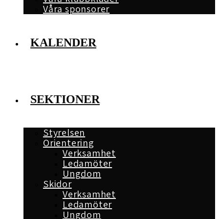
Våra sponsorer
KALENDER
SEKTIONER
Styrelsen
Orientering
Verksamhet
Ledamöter
Ungdom
Skidor
Verksamhet
Ledamöter
Ungdom