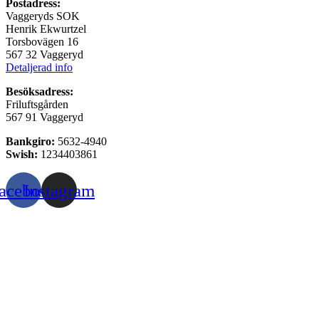
Postadress:
Vaggeryds SOK
Henrik Ekwurtzel
Torsbovägen 16
567 32 Vaggeryd
Detaljerad info
Besöksadress:
Friluftsgården
567 91 Vaggeryd
Bankgiro:
5632-4940
Swish:
1234403861
acebook
Instagram