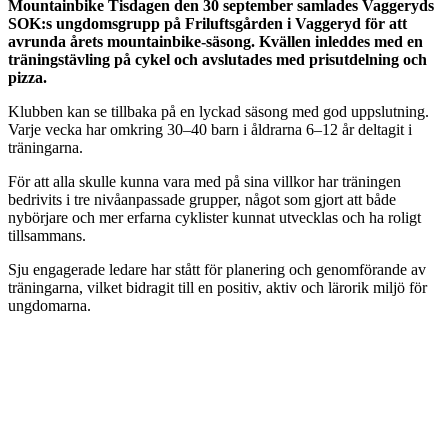
Mountainbike
Tisdagen den 30 september samlades Vaggeryds
SOK:s ungdomsgrupp på Friluftsgården i Vaggeryd för att
avrunda årets mountainbike-säsong. Kvällen inleddes med en
träningstävling på cykel och avslutades med prisutdelning och
pizza.
Klubben kan se tillbaka på en lyckad säsong med god uppslutning.
Varje vecka har omkring 30–40 barn i åldrarna 6–12 år deltagit i
träningarna.
För att alla skulle kunna vara med på sina villkor har träningen
bedrivits i tre nivåanpassade grupper, något som gjort att både
nybörjare och mer erfarna cyklister kunnat utvecklas och ha roligt
tillsammans.
Sju engagerade ledare har stått för planering och genomförande av
träningarna, vilket bidragit till en positiv, aktiv och lärorik miljö för
ungdomarna.