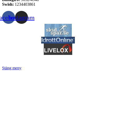
Swish:
1234403861
acebook
Instagram
Stäng meny