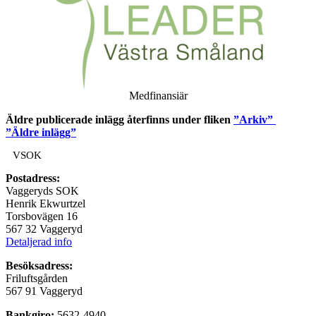
Medfinansiär
Äldre publicerade inlägg återfinns under fliken
”Arkiv”
”Äldre inlägg”
VSOK
Postadress:
Vaggeryds SOK
Henrik Ekwurtzel
Torsbovägen 16
567 32 Vaggeryd
Detaljerad info
Besöksadress:
Friluftsgården
567 91 Vaggeryd
Bankgiro:
5632-4940