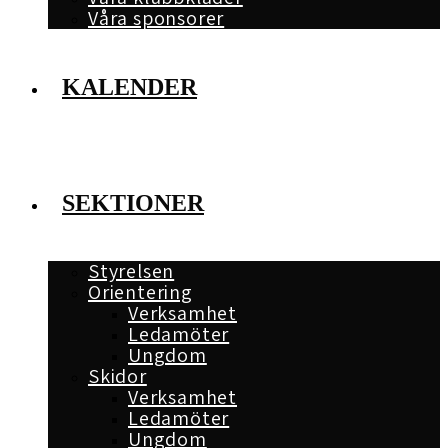
Våra sponsorer
KALENDER
SEKTIONER
Styrelsen
Orientering
Verksamhet
Ledamöter
Ungdom
Skidor
Verksamhet
Ledamöter
Ungdom