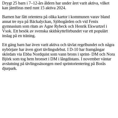
Drygt 25 barn i 7–12-års åldern har under året varit aktiva, vilket
kan jämföras med runt 15 aktiva 2024.
Barnen har fått orientera på olika kartor i kommunen varav bland
annat tre nya på Bäckalyckan, Sjöbogården och vid Fenix
gymnasium som ritats av Agne Rybeck och Henrik Ekwurtzel i
Vsok. Ett besök av svenska skidskytteförbundet var ett populärt
inslag på en träning.
Ett gäng barn har även varit aktiva och tävlat regelbundet och några
nybörjare har även gjort tävlingsdebut. I D-10 har framgångar
skördats via Ebba Nordquist som vann brons i sprint- DM och Nora
Björk som tog hem bronset i DM i långdistans. I november väntar
avslutning på tävlingssäsongen med sprintorientering på Borås
djurpark.