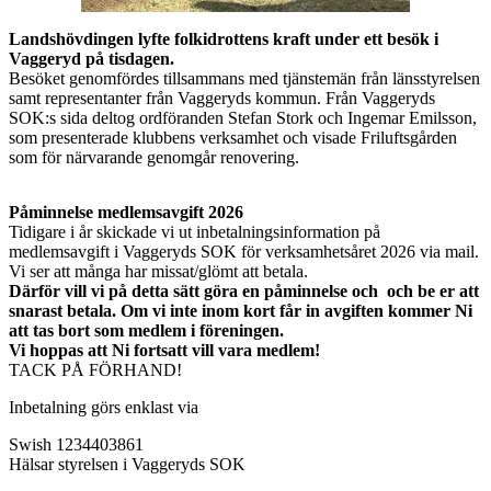
Landshövdingen lyfte folkidrottens kraft under ett besök i
Vaggeryd på tisdagen.
Besöket genomfördes tillsammans med tjänstemän från länsstyrelsen
samt representanter från Vaggeryds kommun. Från Vaggeryds
SOK:s sida deltog ordföranden Stefan Stork och Ingemar Emilsson,
som presenterade klubbens verksamhet och visade Friluftsgården
som för närvarande genomgår renovering.
Påminnelse medlemsavgift 2026
Tidigare i år skickade vi ut inbetalningsinformation på
medlemsavgift i Vaggeryds SOK för verksamhetsåret 2026 via mail.
Vi ser att många har missat/glömt att betala.
Därför vill vi på detta sätt göra en påminnelse och och be er att
snarast betala. Om vi inte inom kort får in avgiften kommer Ni
att tas bort som medlem i föreningen.
Vi hoppas att Ni fortsatt vill vara medlem!
TACK PÅ FÖRHAND!
Inbetalning görs enklast via
Swish 1234403861
Hälsar styrelsen i Vaggeryds SOK