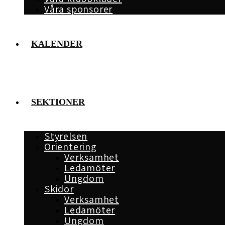
Våra sponsorer
KALENDER
SEKTIONER
Styrelsen
Orientering
Verksamhet
Ledamöter
Ungdom
Skidor
Verksamhet
Ledamöter
Ungdom