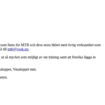
e som finns för MTB och dess stora likhet med övrig verksamhet som
 till
mtb@vsok.nu
.
 ut så mycket som möjligt av sin träning samt att försöka lägga in
ötaloppet, Vasaloppet mm.
heten.