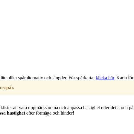
te olika spåralternativ och längder. För spårkarta,
klicka här
. Karta fö
onsspår.
 cyklister att vara uppmärksamma och anpassa hastighet efter detta och 
sa hastighet
efter förmåga och hinder!