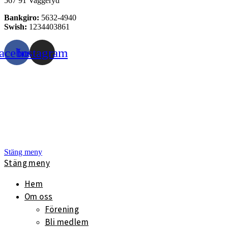
567 91 Vaggeryd
Bankgiro:
5632-4940
Swish:
1234403861
acebook
Instagram
Stäng meny
Stäng meny
Hem
Om oss
Förening
Bli medlem