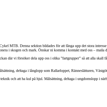
ykel MTB. Denna sektion bildades för att fånga upp det stora intress
ionera i skogen och mark. Önskar ni komma i kontakt med oss – maila då
 där vi försöker dela upp oss i olika ”fartgrupper” så att alla skall få
 Målsättning, deltaga i långlopp som Rallarloppet, Ränneslätturen, Västg
teknik och att ha kul på hjul. Målsättning, deltaga i ungdomslopp i när