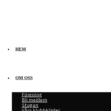
Hoppa
till
innehållet
HEM
OM OSS
Förening
Bli medlem
Stugan
Våra klubbkläder