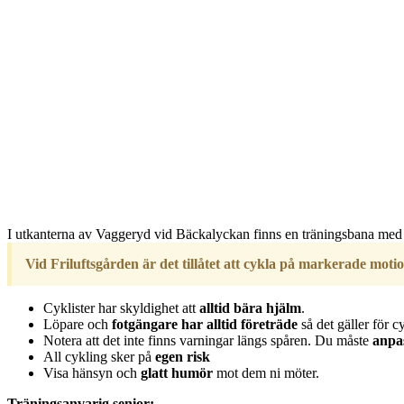
I utkanterna av Vaggeryd vid Bäckalyckan finns en träningsbana med li
Vid Friluftsgården är det tillåtet att cykla på markerade moti
Cyklister har skyldighet att
alltid bära hjälm
.
Löpare och
fotgängare har alltid företräde
så det gäller för
Notera att det inte finns varningar längs spåren. Du måste
anpas
All cykling sker på
egen risk
Visa hänsyn och
glatt humör
mot dem ni möter.
Träningsanvarig senior: