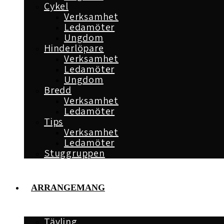
Cykel
Verksamhet
Ledamöter
Ungdom
Hinderlöpare
Verksamhet
Ledamöter
Ungdom
Bredd
Verksamhet
Ledamöter
Tips
Verksamhet
Ledamöter
Stuggruppen
ARRANGEMANG
Tävling