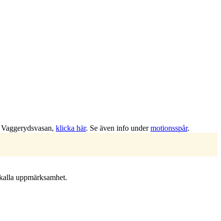
r Vaggerydsvasan,
klicka här
. Se även info under
motionsspår
.
påkalla uppmärksamhet.