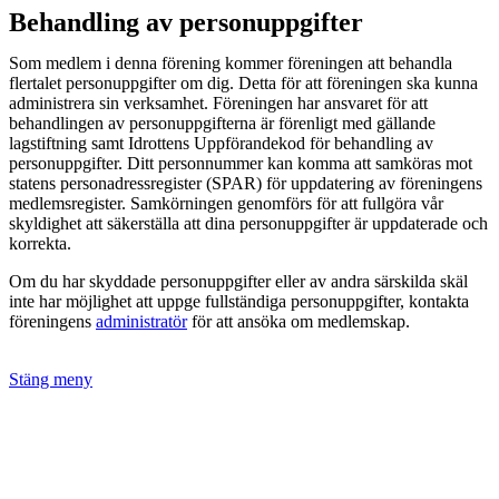
Hoppa
Behandling av personuppgifter
till
innehållet
Som medlem i denna förening kommer föreningen att behandla
flertalet personuppgifter om dig. Detta för att föreningen ska kunna
administrera sin verksamhet. Föreningen har ansvaret för att
behandlingen av personuppgifterna är förenligt med gällande
lagstiftning samt Idrottens Uppförandekod för behandling av
personuppgifter. Ditt personnummer kan komma att samköras mot
statens personadressregister (SPAR) för uppdatering av föreningens
medlemsregister. Samkörningen genomförs för att fullgöra vår
skyldighet att säkerställa att dina personuppgifter är uppdaterade och
korrekta.
Om du har skyddade personuppgifter eller av andra särskilda skäl
inte har möjlighet att uppge fullständiga personuppgifter, kontakta
föreningens
administratör
för att ansöka om medlemskap.
Stäng meny